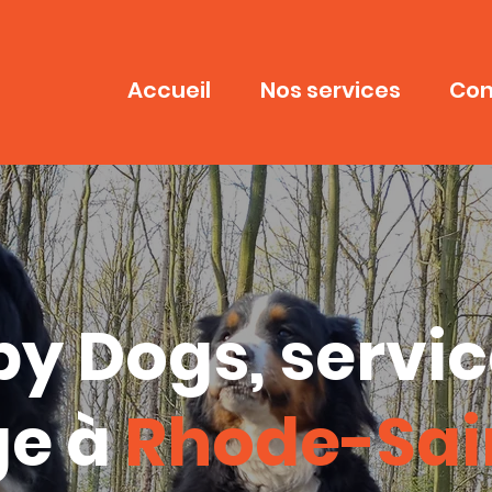
Accueil
Nos services
Con
y Dogs, servic
ge
à
Rhode-Sai