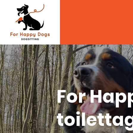
For Happ
toiletta