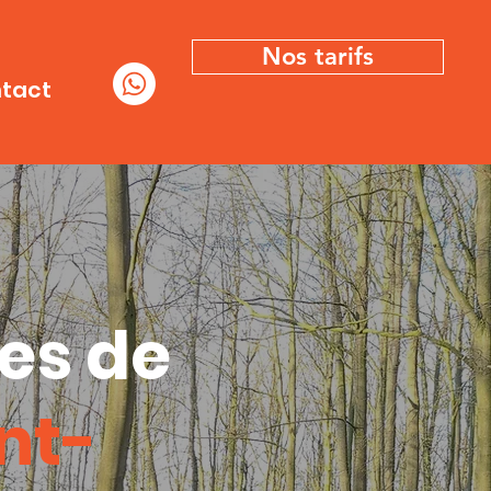
Nos tarifs
tact
es de
nt-